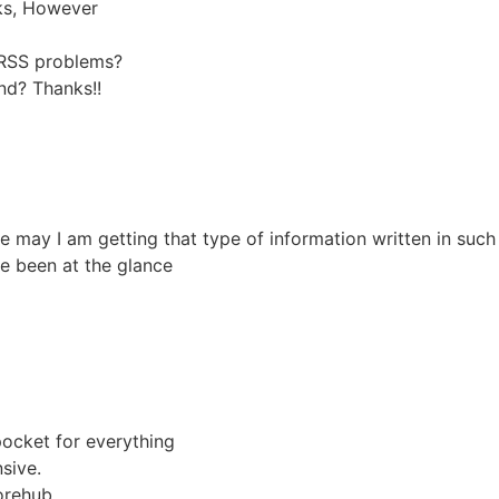
ks, However
r RSS problems?
nd? Thanks!!
e may I am getting that type of information written in suc
ve been at the glance
pocket for everything
sive.
orehub.