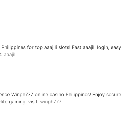
hilippines for top aaajili slots! Fast aaajili login, easy
t:
aaajili
nce Winph777 online casino Philippines! Enjoy secure
ite gaming. visit:
winph777