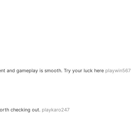
ent and gameplay is smooth. Try your luck here
playwin567
 worth checking out.
playkaro247