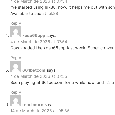
4 de March de 2026 at 07:54
I’ve started using luk88. now. It helps me out with s
Available to see at
luk88.
Reply
xoso66app
says:
4 de March de 2026 at 07:54
Downloaded the xoso66app last week. Super convenie
Reply
661betcom
says:
4 de March de 2026 at 07:55
Been playing at 661betcom for a while now, and it’s 
Reply
read more
says:
14 de March de 2026 at 05:35