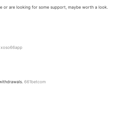
ore or are looking for some support, maybe worth a look.
.
xoso66app
 withdrawals.
661betcom