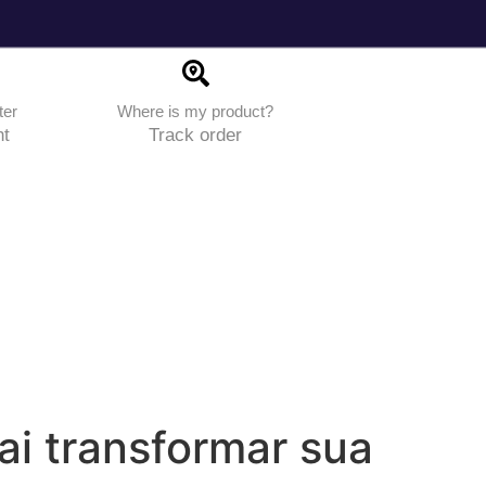
€
0,00
ter
Where is my product?
0
t
Track order
ai transformar sua