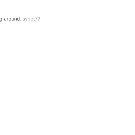
ng around.
ssbet77