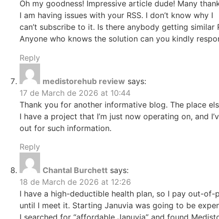
Oh my goodness! Impressive article dude! Many than
I am having issues with your RSS. I don’t know why I
can’t subscribe to it. Is there anybody getting simila
Anyone who knows the solution can you kindly respo
Reply
medistorehub review
says:
17 de March de 2026 at 10:44
Thank you for another informative blog. The place els
I have a project that I’m just now operating on, and I’
out for such information.
Reply
Chantal Burchett
says:
18 de March de 2026 at 12:26
I have a high-deductible health plan, so I pay out-of-
until I meet it. Starting Januvia was going to be expen
I searched for “affordable Januvia” and found Medist