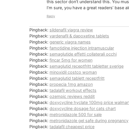
this sector don’t understand this. You mus
I’m sure, you have a great readers’ base a
Reply
Pingback:
sildenafil viagra review
Pingback:
vardenafil & dapoxetine tablets
Pingback:
generic viagra names
Pingback:
famotidine injection intramuscular
Pingback:
semaglutide effetti collaterali occhi
Pingback:
fincar 5mg for women
Pingback:
semaglutid receptfritt tabletter sverige
Pingback:
minoxidil costco woman
Pingback:
semaglutid tablett receptfritt
Pingback:
propecia 1mg amazon
Pingback:
tadalafil workout effects
Pingback:
ozempic reviews reddit
Pingback:
doxycycline hyclate 100mg price walmar
Pingback:
doxycycline dosage for cats chart
Pingback:
metronidazole 500 for sale
Pingback:
metronidazole gel safe during pregnancy
Pingback:
tadalafil cheapest price