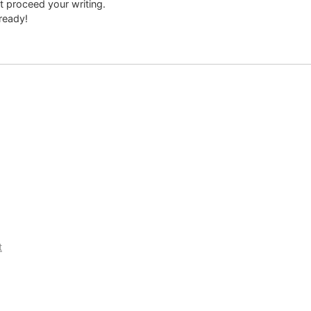
t proceed your writing.
lready!
t