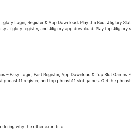
Jiliglory Login, Register & App Download. Play the Best Jiliglory Slo
easy Jiliglory register, and Jiliglory app download. Play top Jiliglor
nes – Easy Login, Fast Register, App Download & Top Slot Games 
fast phcash11 register, and top phcash11 slot games. Get the phca
ondering why the other experts of