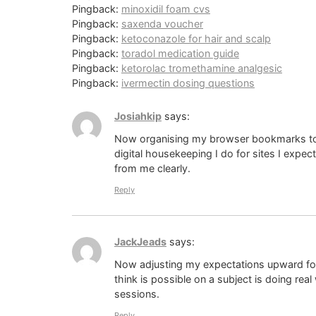
Pingback:
minoxidil foam cvs
Pingback:
saxenda voucher
Pingback:
ketoconazole for hair and scalp
Pingback:
toradol medication guide
Pingback:
ketorolac tromethamine analgesic
Pingback:
ivermectin dosing questions
Josiahkip
says:
Now organising my browser bookmarks to g
digital housekeeping I do for sites I expe
from me clearly.
Reply
JackJeads
says:
Now adjusting my expectations upward for
think is possible on a subject is doing rea
sessions.
Reply