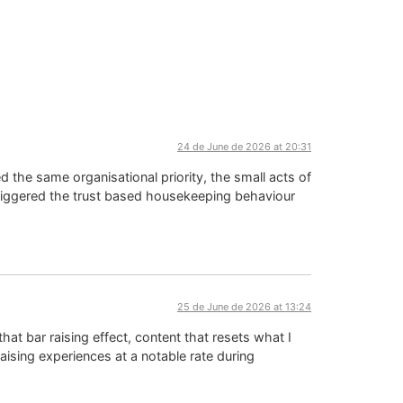
24 de June de 2026 at 20:31
 the same organisational priority, the small acts of
 triggered the trust based housekeeping behaviour
25 de June de 2026 at 13:24
hat bar raising effect, content that resets what I
raising experiences at a notable rate during