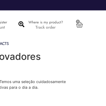
ister
Where is my product?
0
unt
Track order
ACTS
novadores
. Temos uma seleção cuidadosamente
ivas para o dia a dia.