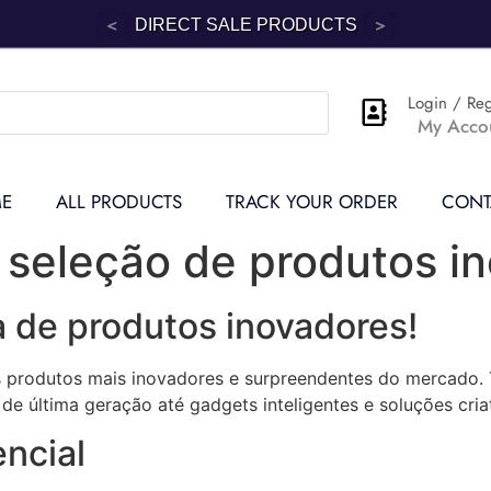
<
>
DIRECT SALE PRODUCTS
Login / Reg
My Acco
E
ALL PRODUCTS
TRACK YOUR ORDER
CONT
 seleção de produtos i
a de produtos inovadores!
s produtos mais inovadores e surpreendentes do mercado
de última geração até gadgets inteligentes e soluções criat
ncial