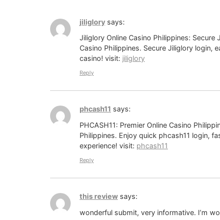
jiliglory
says:
Jiliglory Online Casino Philippines: Secure 
Casino Philippines. Secure Jiliglory login, 
casino! visit:
jiliglory
Reply
phcash11
says:
PHCASH11: Premier Online Casino Philippi
Philippines. Enjoy quick phcash11 login, 
experience! visit:
phcash11
Reply
this review
says:
wonderful submit, very informative. I’m w