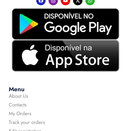
Menu
About Us
Contacts
My Orders
Track your orders